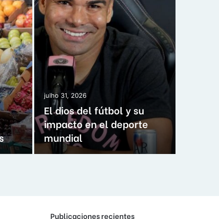
julho 31, 
Mision
julho 31, 2026
El dios del fútbol y su
presup
impacto en el deporte
critic
s
mundial
nacion
Publicaciones recientes