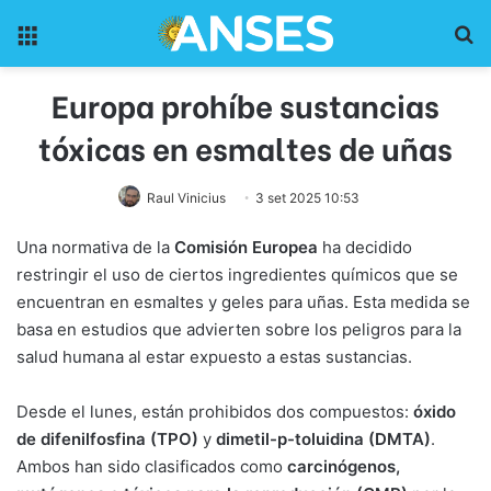
Menu
Pr
Europa prohíbe sustancias
tóxicas en esmaltes de uñas
Raul Vinicius
3 set 2025 10:53
Una normativa de la
Comisión Europea
ha decidido
restringir el uso de ciertos ingredientes químicos que se
encuentran en esmaltes y geles para uñas. Esta medida se
basa en estudios que advierten sobre los peligros para la
salud humana al estar expuesto a estas sustancias.
Desde el lunes, están prohibidos dos compuestos:
óxido
de difenilfosfina (TPO)
y
dimetil-p-toluidina (DMTA)
.
Ambos han sido clasificados como
carcinógenos,