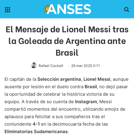
Menu
Pr
El Mensaje de Lionel Messi tras
la Goleada de Argentina ante
Brasil
Rafael Cockell
26 mar 2025 0:11
El capitán de la
Selección argentina
,
Lionel Messi
, aunque
ausente por lesión en el duelo contra
Brasil
, no dejó pasar
la oportunidad de celebrar la histórica victoria de su
equipo. A través de su cuenta de
Instagram
, Messi
compartió momentos del encuentro, utilizando emojis de
aplausos para felicitar a sus compañeros tras el
contundente
4-1
en la decimocuarta fecha de las
Eliminatorias Sudamericanas
.