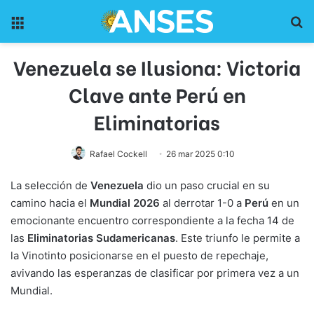
Menu
Pr
Venezuela se Ilusiona: Victoria
Clave ante Perú en
Eliminatorias
Rafael Cockell
26 mar 2025 0:10
La selección de
Venezuela
dio un paso crucial en su
camino hacia el
Mundial 2026
al derrotar 1-0 a
Perú
en un
emocionante encuentro correspondiente a la fecha 14 de
las
Eliminatorias Sudamericanas
. Este triunfo le permite a
la Vinotinto posicionarse en el puesto de repechaje,
avivando las esperanzas de clasificar por primera vez a un
Mundial.