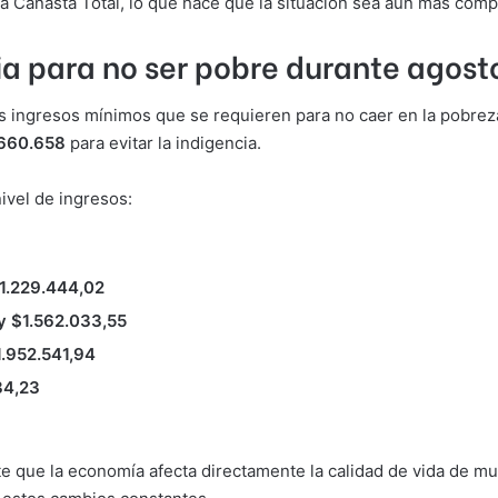
 la Canasta Total, lo que hace que la situación sea aún más comp
ia para no ser pobre durante agos
 ingresos mínimos que se requieren para no caer en la pobreza.
660.658
para evitar la indigencia.
ivel de ingresos:
1.229.444,02
y $1.562.033,55
1.952.541,94
34,23
 que la economía afecta directamente la calidad de vida de muc