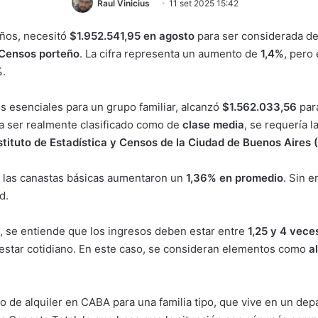
Raul Vinicius
11 set 2025 15:42
iños, necesitó
$1.952.541,95 en agosto
para ser considerada de
y Censos porteño
. La cifra representa un aumento de
1,4%
, pero
%
.
os esenciales para un grupo familiar, alcanzó
$1.562.033,56
para
ara ser realmente clasificado como de
clase media
, se requería 
stituto de Estadística y Censos de la Ciudad de Buenos Aires
, las canastas básicas aumentaron un
1,36% en promedio
. Sin 
d.
, se entiende que los ingresos deben estar entre
1,25 y 4 vece
enestar cotidiano. En este caso, se consideran elementos como
a
sto de alquiler en CABA para una familia tipo, que vive en un d