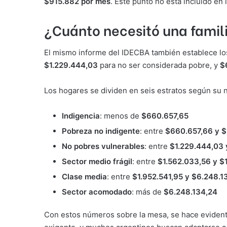
$915.882 por mes
. Este punto no está incluido en
¿Cuánto necesitó una famil
El mismo informe del IDECBA también establece los
$1.229.444,03
para no ser considerada pobre, y
$
Los hogares se dividen en seis estratos según su n
Indigencia
: menos de
$660.657,65
Pobreza no indigente
: entre
$660.657,66 y $
No pobres vulnerables
: entre
$1.229.444,03 
Sector medio frágil
: entre
$1.562.033,56 y $
Clase media
: entre
$1.952.541,95 y $6.248.1
Sector acomodado
: más de
$6.248.134,24
Con estos números sobre la mesa, se hace evidente