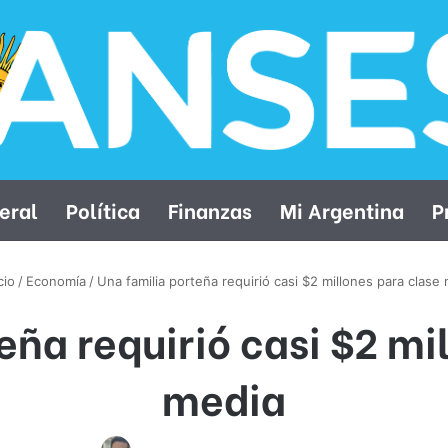
eral
Política
Finanzas
Mi Argentina
P
cio
/
Economía
/
Una familia porteña requirió casi $2 millones para clase
eña requirió casi $2 mi
media