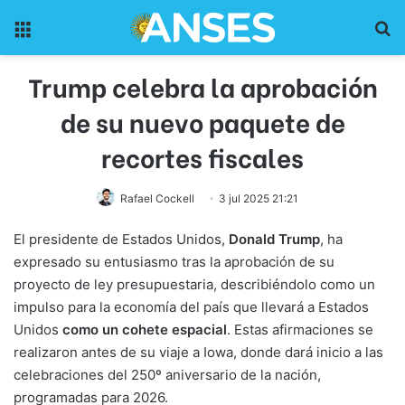
Menu
Pr
Trump celebra la aprobación
de su nuevo paquete de
recortes fiscales
Rafael Cockell
3 jul 2025 21:21
El presidente de Estados Unidos,
Donald Trump
, ha
expresado su entusiasmo tras la aprobación de su
proyecto de ley presupuestaria, describiéndolo como un
impulso para la economía del país que llevará a Estados
Unidos
como un cohete espacial
. Estas afirmaciones se
realizaron antes de su viaje a Iowa, donde dará inicio a las
celebraciones del 250º aniversario de la nación,
programadas para 2026.