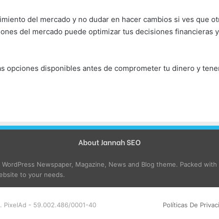
imiento del mercado y no dudar en hacer cambios si ves que otr
iones del mercado puede optimizar tus decisiones financieras 
as opciones disponibles antes de comprometer tu dinero y tene
About Jannah SEO
e WordPress Newspaper, Magazine, News and Blog theme. Packed with o
bsite to your needs.
. PixelAd - 59.002.486/0001-40
Políticas De Privac