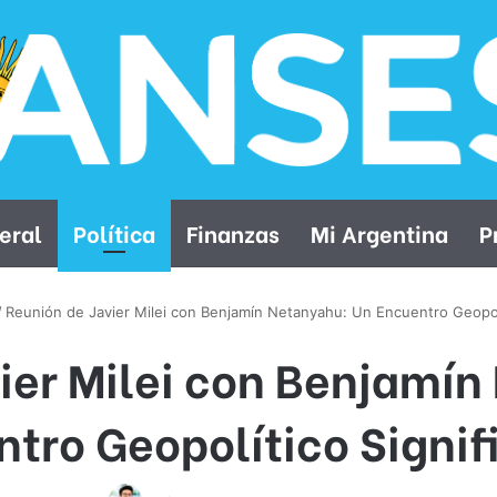
eral
Política
Finanzas
Mi Argentina
P
/
Reunión de Javier Milei con Benjamín Netanyahu: Un Encuentro Geopolí
ier Milei con Benjamí
tro Geopolítico Signif