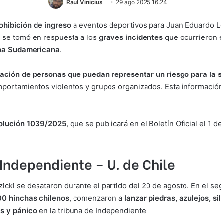
Raul Vinicius
29 ago 2025 16:24
ohibición de ingreso
a eventos deportivos para Juan Eduardo L
n se tomó en respuesta a los
graves incidentes
que ocurrieron e
a Sudamericana
.
ipación de personas que puedan representar un riesgo para la 
portamientos violentos y grupos organizados. Esta información
olución 1039/2025
, que se publicará en el Boletín Oficial el 1
 Independiente – U. de Chile
cki se desataron durante el partido del 20 de agosto. En el seg
00 hinchas chilenos
, comenzaron a
lanzar piedras, azulejos, si
es y pánico
en la tribuna de Independiente.