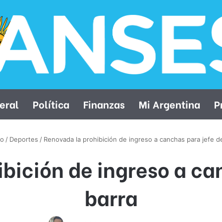
eral
Política
Finanzas
Mi Argentina
P
io
/
Deportes
/
Renovada la prohibición de ingreso a canchas para jefe d
bición de ingreso a ca
barra