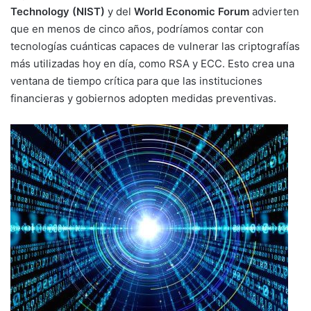
Technology (NIST)
y del
World Economic Forum
advierten
que en menos de cinco años, podríamos contar con
tecnologías cuánticas capaces de vulnerar las criptografías
más utilizadas hoy en día, como RSA y ECC. Esto crea una
ventana de tiempo crítica para que las instituciones
financieras y gobiernos adopten medidas preventivas.