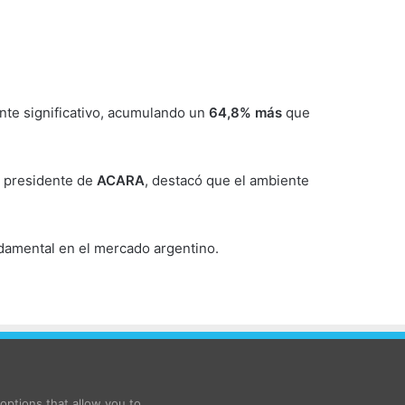
nte significativo, acumulando un
64,8% más
que
, presidente de
ACARA
, destacó que el ambiente
damental en el mercado argentino.
ptions that allow you to