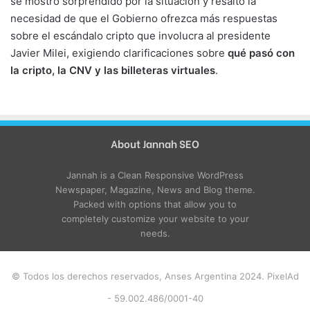
se mostró sorprendido por la situación y resaltó la
necesidad de que el Gobierno ofrezca más respuestas
sobre el escándalo cripto que involucra al presidente
Javier Milei, exigiendo clarificaciones sobre
qué pasó con
la cripto, la CNV y las billeteras virtuales
.
About Jannah SEO
Jannah is a Clean Responsive WordPress
Newspaper, Magazine, News and Blog theme.
Packed with options that allow you to
completely customize your website to your
needs.
© Todos los derechos reservados, Anses Argentina 2024. PixelAd
- 59.002.486/0001-40