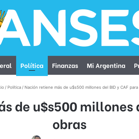
eral
Política
Finanzas
Mi Argentina
P
cio
/
Política
/
Nación retiene más de u$s500 millones del BID y CAF para
ás de u$s500 millones d
obras