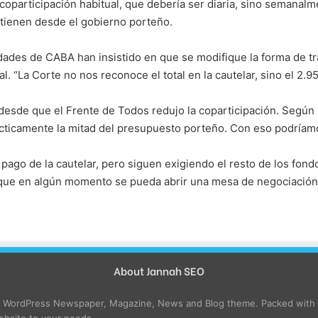
participación habitual, que debería ser diaria, sino semanalmen
tienen desde el gobierno porteño.
ades de CABA han insistido en que se modifique la forma de tra
al. “La Corte no nos reconoce el total en la cautelar, sino el 2.95
desde que el Frente de Todos redujo la coparticipación. Según
ácticamente la mitad del presupuesto porteño. Con eso podríamo
go de la cautelar, pero siguen exigiendo el resto de los fond
que en algún momento se pueda abrir una mesa de negociación e
About Jannah SEO
e WordPress Newspaper, Magazine, News and Blog theme. Packed with o