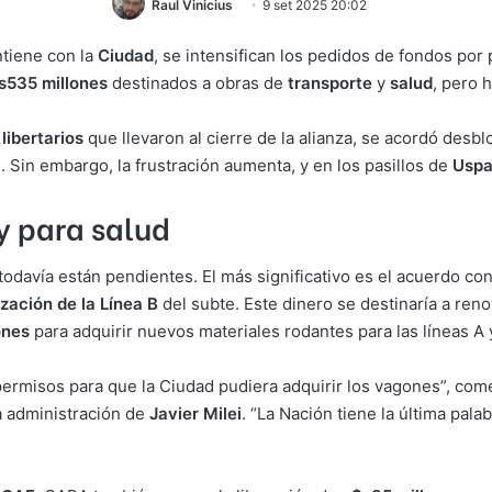
Raul Vinicius
9 set 2025 20:02
tiene con la
Ciudad
, se intensifican los pedidos de fondos por 
s535 millones
destinados a obras de
transporte
y
salud
, pero 
s
libertarios
que llevaron al cierre de la alianza, se acordó desb
)
. Sin embargo, la frustración aumenta, y en los pasillos de
Uspa
 y para salud
davía están pendientes. El más significativo es el acuerdo con
zación de la Línea B
del subte. Este dinero se destinaría a ren
ones
para adquirir nuevos materiales rodantes para las líneas A 
 permisos para que la Ciudad pudiera adquirir los vagones”, co
a administración de
Javier Milei
. “La Nación tiene la última palab