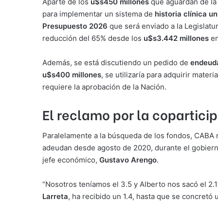
Aparte de los
u$s450 millones
que aguardan de l
para implementar un sistema de
historia clínica u
Presupuesto 2026
que será enviado a la Legislatu
reducción del 65% desde los
u$s3.442 millones
en
Además, se está discutiendo un pedido de
endeud
u$s400 millones
, se utilizaría para adquirir mate
requiere la aprobación de la Nación.
El reclamo por la copartici
Paralelamente a la búsqueda de los fondos, CABA 
adeudan desde agosto de 2020, durante el gobier
jefe económico,
Gustavo Arengo
.
“Nosotros teníamos el 3.5 y Alberto nos sacó el 2.
Larreta
, ha recibido un 1.4, hasta que se concretó