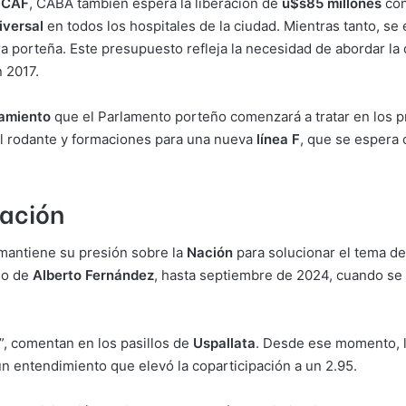
a
CAF
, CABA también espera la liberación de
u$s85 millones
con
niversal
en todos los hospitales de la ciudad. Mientras tanto, se
ra porteña. Este presupuesto refleja la necesidad de abordar la
 2017.
amiento
que el Parlamento porteño comenzará a tratar en los p
rial rodante y formaciones para una nueva
línea F
, que se espera
pación
mantiene su presión sobre la
Nación
para solucionar el tema de
no de
Alberto Fernández
, hasta septiembre de 2024, cuando se 
1”, comentan en los pasillos de
Uspallata
. Desde ese momento, l
 un entendimiento que elevó la coparticipación a un 2.95.