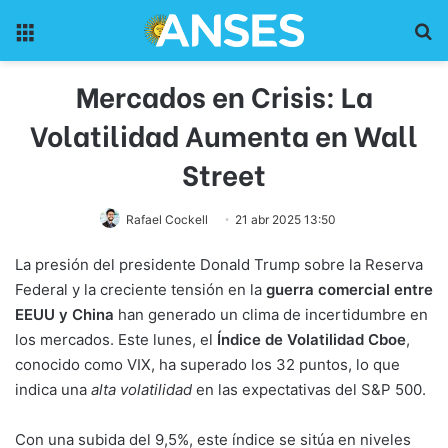
Menu
Pr
Mercados en Crisis: La
Volatilidad Aumenta en Wall
Street
Rafael Cockell
21 abr 2025 13:50
La presión del presidente Donald Trump sobre la Reserva
Federal y la creciente tensión en la
guerra comercial entre
EEUU y China
han generado un clima de incertidumbre en
los mercados. Este lunes, el
Índice de Volatilidad Cboe
,
conocido como VIX, ha superado los 32 puntos, lo que
indica una
alta volatilidad
en las expectativas del S&P 500.
Con una subida del 9,5%, este índice se sitúa en niveles