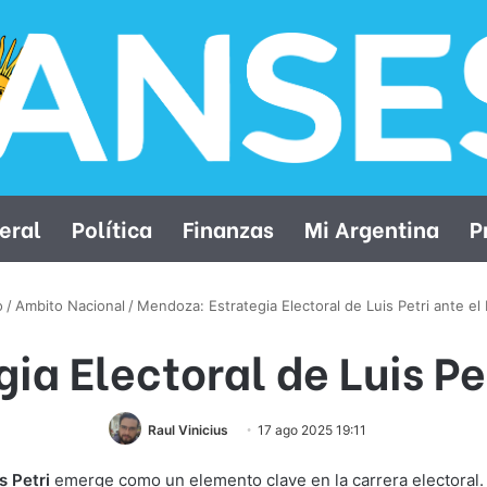
eral
Política
Finanzas
Mi Argentina
P
o
/
Ambito Nacional
/
Mendoza: Estrategia Electoral de Luis Petri ante el
ia Electoral de Luis Pet
Raul Vinicius
17 ago 2025 19:11
s Petri
emerge como un elemento clave en la carrera electoral. S