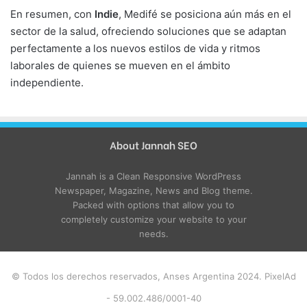
En resumen, con
Indie
, Medifé se posiciona aún más en el
sector de la salud, ofreciendo soluciones que se adaptan
perfectamente a los nuevos estilos de vida y ritmos
laborales de quienes se mueven en el ámbito
independiente.
About Jannah SEO
Jannah is a Clean Responsive WordPress
Newspaper, Magazine, News and Blog theme.
Packed with options that allow you to
completely customize your website to your
needs.
© Todos los derechos reservados, Anses Argentina 2024. PixelAd
- 59.002.486/0001-40