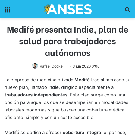
Menu
Pr
Medifé presenta Indie, plan de
salud para trabajadores
autónomos
Rafael Cockell
3 jun 2026 0:00
La empresa de medicina privada
Medifé
trae al mercado su
nuevo plan, llamado
Indie
, dirigido especialmente a
trabajadores independientes
. Este plan surge como una
opción para aquellos que se desempeñan en modalidades
laborales modernas y que buscan una cobertura médica
eficiente, simple y con un costo accesible.
Medifé se dedica a ofrecer
cobertura integral
e, por eso,