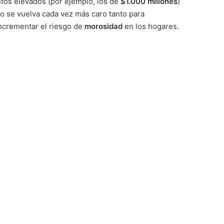
ntos elevados (por ejemplo, los de
$1.000 millones
)
to se vuelva cada vez más caro tanto para
incrementar el riesgo de
morosidad
en los hogares.