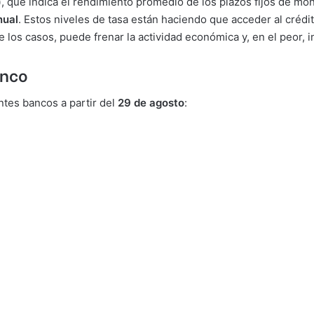
)
, que indica el rendimiento promedio de los plazos fijos de mo
nual
. Estos niveles de tasa están haciendo que acceder al crédi
e los casos, puede frenar la actividad económica y, en el peor, 
anco
ntes bancos a partir del
29 de agosto
: