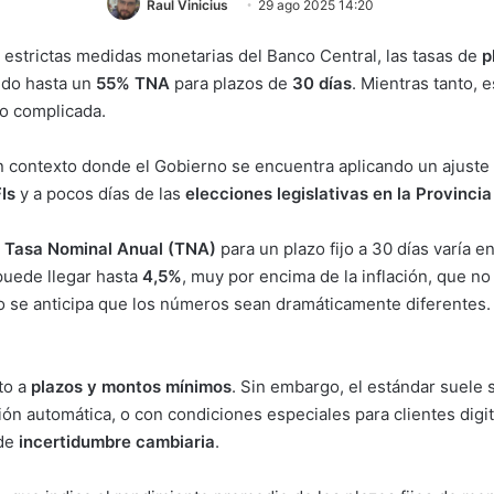
Raul Vinicius
29 ago 2025 14:20
 estrictas medidas monetarias del Banco Central, las tasas de
p
ndo hasta un
55% TNA
para plazos de
30 días
. Mientras tanto, 
to complicada.
n contexto donde el Gobierno se encuentra aplicando un ajuste 
Is
y a pocos días de las
elecciones legislativas en la Provinci
a
Tasa Nominal Anual (TNA)
para un plazo fijo a 30 días varía e
uede llegar hasta
4,5%
, muy por encima de la inflación, que n
 se anticipa que los números sean dramáticamente diferentes. 
to a
plazos y montos mínimos
. Sin embargo, el estándar suele 
ción automática, o con condiciones especiales para clientes digit
 de
incertidumbre cambiaria
.