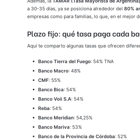
Además, la
TAMAR (Tasa Mayorista de Argentina
a 30-35 días, ya se posiciona alrededor del
80% a
empresas como para familias, lo que, en el mejor d
Plazo fijo: qué tasa paga cada b
Aquí te comparto algunas tasas que ofrecen difere
Banco Tierra del Fuego
: 54% TNA
Banco Macro
: 48%
CMF
: 55%
Banco Bica
: 54%
Banco Voii S.A
: 54%
Reba
: 54%
Banco Meridian
: 54,25%
Banco Mariva
: 53%
Banco de la Provincia de Córdoba
: 52%