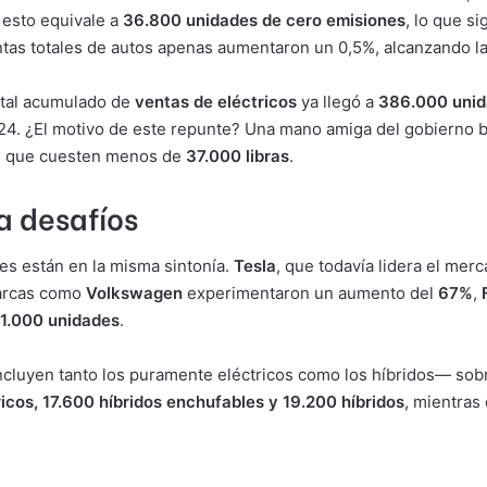
 esto equivale a
36.800 unidades de cero emisiones
, lo que s
entas totales de autos apenas aumentaron un 0,5%, alcanzando l
otal acumulado de
ventas de eléctricos
ya llegó a
386.000 uni
4. ¿El motivo de este repunte? Una mano amiga del gobierno b
os que cuesten menos de
37.000 libras
.
a desafíos
tes están en la misma sintonía.
Tesla
, que todavía lidera el mer
marcas como
Volkswagen
experimentaron un aumento del
67%
,
1.000 unidades
.
luyen tanto los puramente eléctricos como los híbridos— sobr
icos, 17.600 híbridos enchufables y 19.200 híbridos
, mientras