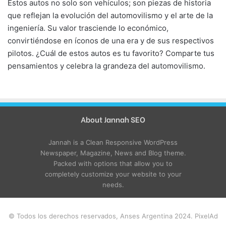
Estos autos no solo son vehículos; son piezas de historia
que reflejan la evolución del automovilismo y el arte de la
ingeniería. Su valor trasciende lo económico,
convirtiéndose en íconos de una era y de sus respectivos
pilotos. ¿Cuál de estos autos es tu favorito? Comparte tus
pensamientos y celebra la grandeza del automovilismo.
About Jannah SEO
Jannah is a Clean Responsive WordPress
Newspaper, Magazine, News and Blog theme.
Packed with options that allow you to
completely customize your website to your
needs.
© Todos los derechos reservados, Anses Argentina 2024. PixelAd