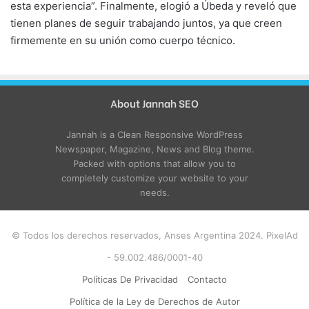
esta experiencia”. Finalmente, elogió a Úbeda y reveló que
tienen planes de seguir trabajando juntos, ya que creen
firmemente en su unión como cuerpo técnico.
About Jannah SEO
Jannah is a Clean Responsive WordPress
Newspaper, Magazine, News and Blog theme.
Packed with options that allow you to
completely customize your website to your
needs.
© Todos los derechos reservados, Anses Argentina 2024. PixelAd
- 59.002.486/0001-40
Políticas De Privacidad
Contacto
Política de la Ley de Derechos de Autor