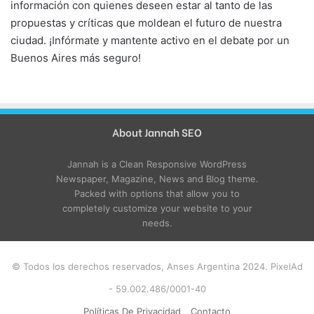
información con quienes deseen estar al tanto de las
propuestas y críticas que moldean el futuro de nuestra
ciudad. ¡Infórmate y mantente activo en el debate por un
Buenos Aires más seguro!
About Jannah SEO
Jannah is a Clean Responsive WordPress
Newspaper, Magazine, News and Blog theme.
Packed with options that allow you to
completely customize your website to your
needs.
© Todos los derechos reservados, Anses Argentina 2024. PixelAd
- 59.002.486/0001-40
Políticas De Privacidad
Contacto