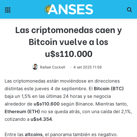
Menu
Pr
Las criptomonedas caen y
Bitcoin vuelve a los
u$s110.000
Rafael Cockell
4 set 2025 11:59
Las criptomonedas están moviéndose en direcciones
distintas este jueves 4 de septiembre. El
Bitcoin (BTC)
baja un 1,5% en las últimas 24 horas y se negocia
alrededor de
u$s110.600
según Binance. Mientras tanto,
Ethereum (ETH)
no se queda atrás, con una caída del 2,1%,
cotizando a
u$s4.354
.
Entre las
altcoins
, el panorama también es negativo.