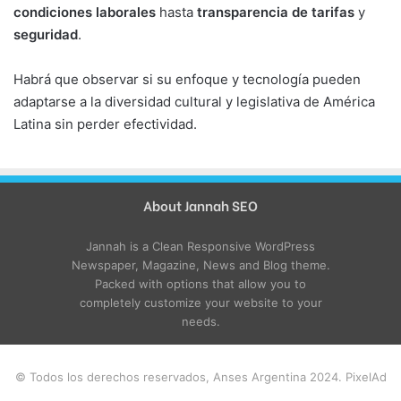
condiciones laborales
hasta
transparencia de tarifas
y
seguridad
.
Habrá que observar si su enfoque y tecnología pueden
adaptarse a la diversidad cultural y legislativa de América
Latina sin perder efectividad.
About Jannah SEO
Jannah is a Clean Responsive WordPress
Newspaper, Magazine, News and Blog theme.
Packed with options that allow you to
completely customize your website to your
needs.
© Todos los derechos reservados, Anses Argentina 2024. PixelAd