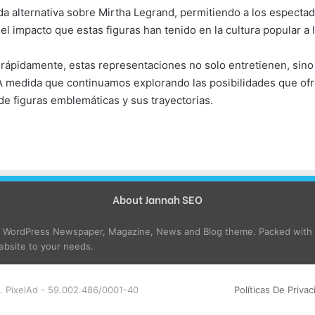
a alternativa sobre Mirtha Legrand, permitiendo a los espectador
el impacto que estas figuras han tenido en la cultura popular a l
a rápidamente, estas representaciones no solo entretienen, sin
a. A medida que continuamos explorando las posibilidades que of
e figuras emblemáticas y sus trayectorias.
About Jannah SEO
e WordPress Newspaper, Magazine, News and Blog theme. Packed with o
bsite to your needs.
. PixelAd - 59.002.486/0001-40
Políticas De Privac