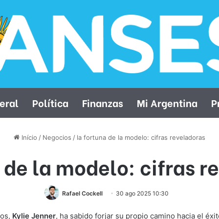
eral
Política
Finanzas
Mi Argentina
P
Início
/
Negocios
/
la fortuna de la modelo: cifras reveladoras
 de la modelo: cifras 
Rafael Cockell
30 ago 2025 10:30
dos,
Kylie Jenner
, ha sabido forjar su propio camino hacia el éxi