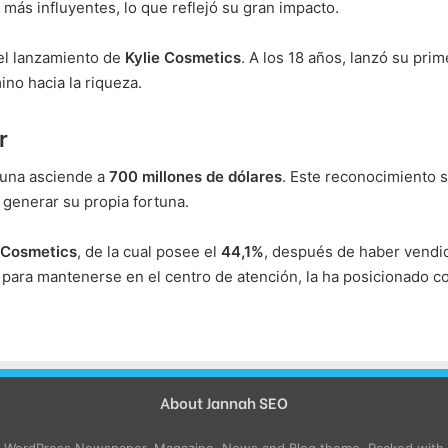
 más influyentes, lo que reflejó su gran impacto.
 el lanzamiento de
Kylie Cosmetics
. A los 18 años, lanzó su pri
ino hacia la riqueza.
r
tuna asciende a
700 millones de dólares
. Este reconocimiento 
 generar su propia fortuna.
 Cosmetics
, de la cual posee el
44,1%
, después de haber vendid
d para mantenerse en el centro de atención, la ha posicionado 
About Jannah SEO
e WordPress Newspaper, Magazine, News and Blog theme. Packed with o