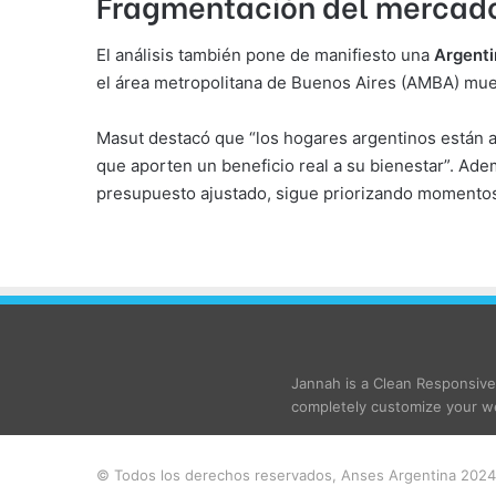
Fragmentación del mercado
El análisis también pone de manifiesto una
Argenti
el área metropolitana de Buenos Aires (AMBA) mu
Masut destacó que “los hogares argentinos están a
que aporten un beneficio real a su bienestar”. Ad
presupuesto ajustado, sigue priorizando momentos
Jannah is a Clean Responsiv
completely customize your we
© Todos los derechos reservados, Anses Argentina 2024