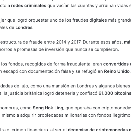
ecto a
redes criminales
que vacían las cuentas y arruinan vidas 
jer que logró orquestar uno de los fraudes digitales más grande
nales de
Londres
.
 estructura de fraude entre 2014 y 2017. Durante esos años,
má
horros a promesas de inversión que nunca se cumplieron.
os fondos, recogidos de forma fraudulenta, eran
convertidos 
ian escapó con documentación falsa y se refugió en
Reino Unido
.
opiedades de lujo, como una mansión en Londres y algunos biene
, la justicia británica logró detenerla y confiscó
61.000 bitcoin
os nombres, como
Seng Hok Ling
, que operaba con criptomonedas
 mismo a adquirir propiedades millonarias con fondos ilegítimo
ra el crimen financiero, al ser el
decomiso de criptomonedas m