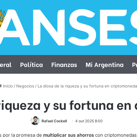
eral
Política
Finanzas
Mi Argentina
P
Início
/
Negocios
/
La diosa de la riqueza y su fortuna en criptomoned
 riqueza y su fortuna e
Rafael Cockell
4 out 2025 8:00
os por la promesa de
multiplicar sus ahorros
con criptomonedas.