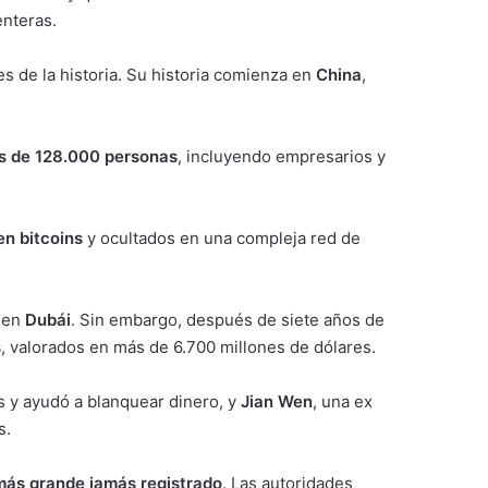
enteras.
s de la historia. Su historia comienza en
China
,
s de 128.000 personas
, incluyendo empresarios y
en bitcoins
y ocultados en una compleja red de
s en
Dubái
. Sin embargo, después de siete años de
s
, valorados en más de 6.700 millones de dólares.
 y ayudó a blanquear dinero, y
Jian Wen
, una ex
s.
ás grande jamás registrado
. Las autoridades