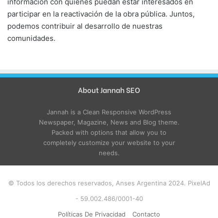
información con quienes puedan estar interesados en
participar en la reactivación de la obra pública. Juntos,
podemos contribuir al desarrollo de nuestras
comunidades.
About Jannah SEO
Jannah is a Clean Responsive WordPress
Newspaper, Magazine, News and Blog theme.
Packed with options that allow you to
completely customize your website to your
needs.
© Todos los derechos reservados, Anses Argentina 2024. PixelAd
- 59.002.486/0001-40
Políticas De Privacidad
Contacto