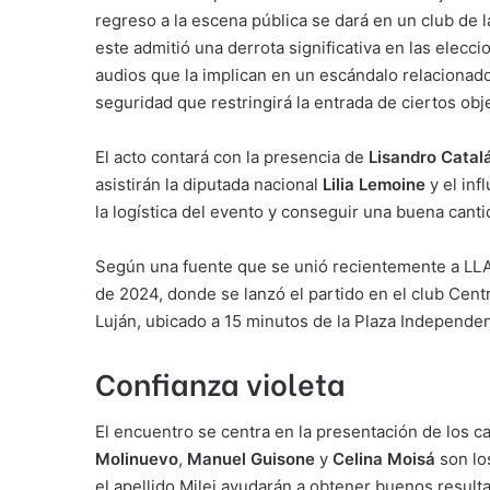
regreso a la escena pública se dará en un club de 
este admitió una derrota significativa en las elec
audios que la implican en un escándalo relacionado
seguridad que restringirá la entrada de ciertos o
El acto contará con la presencia de
Lisandro Catal
asistirán la diputada nacional
Lilia Lemoine
y el inf
la logística del evento y conseguir una buena canti
Según una fuente que se unió recientemente a LLA, 
de 2024, donde se lanzó el partido en el club Centr
Luján, ubicado a 15 minutos de la Plaza Independenc
Confianza violeta
El encuentro se centra en la presentación de los c
Molinuevo
,
Manuel Guisone
y
Celina Moisá
son lo
el apellido Milei ayudarán a obtener buenos result