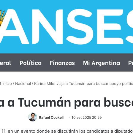
eral
Política
Finanzas
Mi Argentina
P
Início
/
Nacional
/
Karina Milei viaja a Tucumán para buscar apoyo políti
ja a Tucumán para busc
Rafael Cockell
10 set 2025 20:59
11, en un evento donde se discutirán los candidatos a diputado