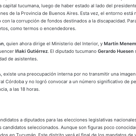
la capital tucumana, luego de haber estado al lado del preside
ciones de la Provincia de Buenos Aires. Esta vez, el entorno es
 con la corrupción de fondos destinados a la discapacidad. Para
bjetos, como termos o encendedores.
án
, quien ahora dirige el Ministerio del Interior, y
Martín Menem
luencer
Iñaki Gutiérrez
. El diputado tucumano
Gerardo Huesen
s
dad de asistentes.
existe una preocupación interna por no transmitir una imagen d
al Córdoba y no logró convocar a un número significativo de perso
ia, a las 18 horas.
andidatos a diputados para las elecciones legislativas nacionale
s candidatos seleccionados. Aunque son figuras poco conocidas,
ados en Tucumán. Este distrito verá el final de los mandatos de 