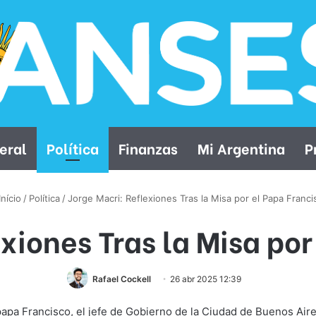
eral
Política
Finanzas
Mi Argentina
P
nício
/
Política
/
Jorge Macri: Reflexiones Tras la Misa por el Papa Franci
exiones Tras la Misa por
Rafael Cockell
26 abr 2025 12:39
 papa Francisco, el jefe de Gobierno de la Ciudad de Buenos Ai