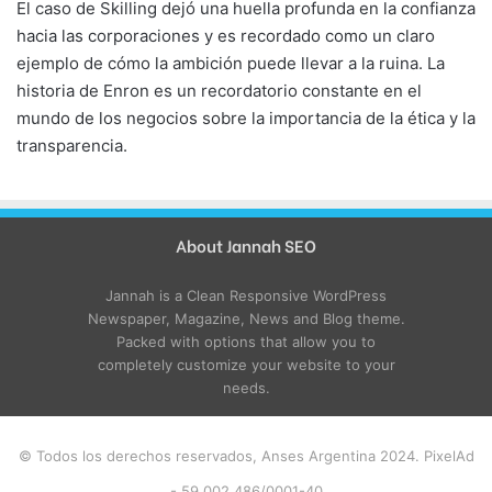
El caso de Skilling dejó una huella profunda en la confianza
hacia las corporaciones y es recordado como un claro
ejemplo de cómo la ambición puede llevar a la ruina. La
historia de Enron es un recordatorio constante en el
mundo de los negocios sobre la importancia de la ética y la
transparencia.
About Jannah SEO
Jannah is a Clean Responsive WordPress
Newspaper, Magazine, News and Blog theme.
Packed with options that allow you to
completely customize your website to your
needs.
© Todos los derechos reservados, Anses Argentina 2024. PixelAd
- 59.002.486/0001-40