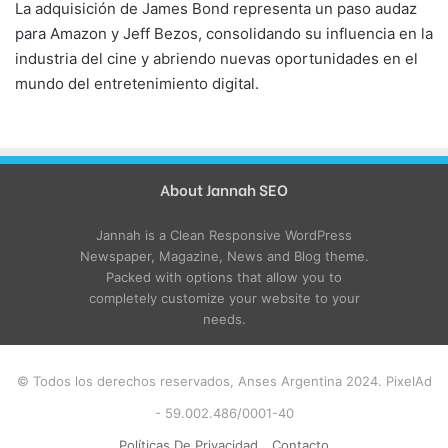
La adquisición de James Bond representa un paso audaz
para Amazon y Jeff Bezos, consolidando su influencia en la
industria del cine y abriendo nuevas oportunidades en el
mundo del entretenimiento digital.
About Jannah SEO
Jannah is a Clean Responsive WordPress
Newspaper, Magazine, News and Blog theme.
Packed with options that allow you to
completely customize your website to your
needs.
© Todos los derechos reservados, Anses Argentina 2024. PixelAd
- 59.002.486/0001-40
Políticas De Privacidad
Contacto