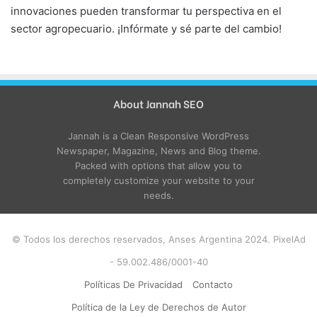
innovaciones pueden transformar tu perspectiva en el
sector agropecuario. ¡Infórmate y sé parte del cambio!
About Jannah SEO
Jannah is a Clean Responsive WordPress
Newspaper, Magazine, News and Blog theme.
Packed with options that allow you to
completely customize your website to your
needs.
© Todos los derechos reservados, Anses Argentina 2024. PixelAd
- 59.002.486/0001-40
Políticas De Privacidad
Contacto
Política de la Ley de Derechos de Autor