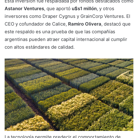
Esta inversión fue respaldada por fondos destacados como
Astanor Ventures
, que aportó
u$s1 millón
, y otros
inversores como Draper Cygnus y GrainCorp Ventures. El
CEO y cofundador de Calice,
Ramiro Olivera
, destacó que
este respaldo es una prueba de que las compañías
argentinas pueden atraer capital internacional al cumplir
con altos estándares de calidad.
La tecnología permite predecir el comportamiento de