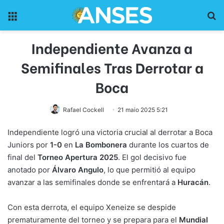
Menu
Pr
Independiente Avanza a
Semifinales Tras Derrotar a
Boca
Rafael Cockell
21 maio 2025 5:21
Independiente logró una victoria crucial al derrotar a Boca
Juniors por
1-0
en
La Bombonera
durante los cuartos de
final del
Torneo Apertura 2025
. El gol decisivo fue
anotado por
Álvaro Angulo
, lo que permitió al equipo
avanzar a las semifinales donde se enfrentará a
Huracán
.
Con esta derrota, el equipo Xeneize se despide
prematuramente del torneo y se prepara para el
Mundial