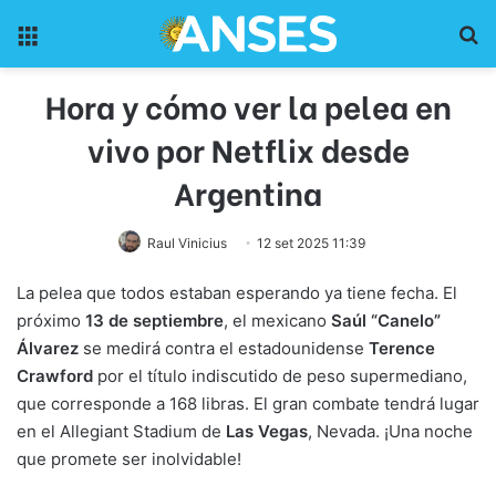
Menu
Pr
Hora y cómo ver la pelea en
vivo por Netflix desde
Argentina
Raul Vinicius
12 set 2025 11:39
La pelea que todos estaban esperando ya tiene fecha. El
próximo
13 de septiembre
, el mexicano
Saúl “Canelo”
Álvarez
se medirá contra el estadounidense
Terence
Crawford
por el título indiscutido de peso supermediano,
que corresponde a 168 libras. El gran combate tendrá lugar
en el Allegiant Stadium de
Las Vegas
, Nevada. ¡Una noche
que promete ser inolvidable!