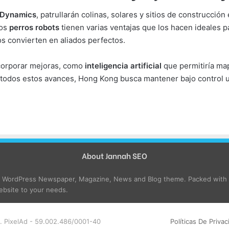
 Dynamics
, patrullarán colinas, solares y sitios de construcci
Los
perros robots
tienen varias ventajas que los hacen ideales p
s convierten en aliados perfectos.
ncorporar mejoras, como
inteligencia artificial
que permitiría map
 todos estos avances, Hong Kong busca mantener bajo control u
About Jannah SEO
e WordPress Newspaper, Magazine, News and Blog theme. Packed with o
bsite to your needs.
. PixelAd - 59.002.486/0001-40
Políticas De Privac