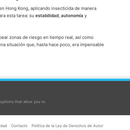
ón en Hong Kong, aplicando insecticida de manera
ara esta tarea: su
estabilidad
,
autonomía
y
ear zonas de riesgo en tiempo real, así como
na situación que, hasta hace poco, era impensable
ptions that allow you to
idad
Contacto
Política de la Ley de Derechos de Autor