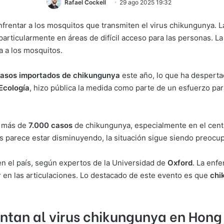
Rafael Cockell
29 ago 2025 19:32
rentar a los mosquitos que transmiten el virus chikungunya. La
particularmente en áreas de difícil acceso para las personas. L
a a los mosquitos.
asos importados de chikungunya
este año, lo que ha desperta
Ecología
, hizo pública la medida como parte de un esfuerzo pa
o más de
7.000 casos
de chikungunya, especialmente en el centr
 parece estar disminuyendo, la situación sigue siendo preocu
n el país, según expertos de la Universidad de
Oxford
. La enf
r en las articulaciones. Lo destacado de este evento es que
chi
entan al virus chikungunya en Hon