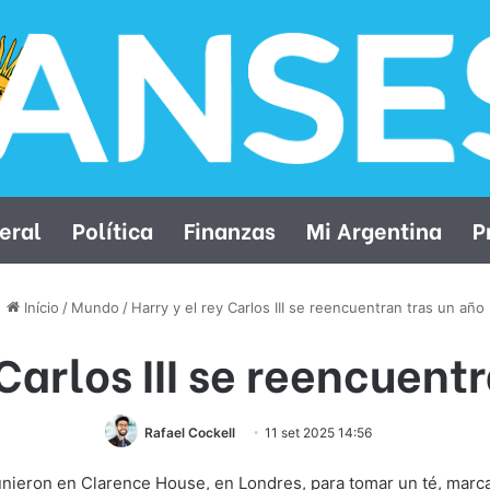
eral
Política
Finanzas
Mi Argentina
P
Início
/
Mundo
/
Harry y el rey Carlos III se reencuentran tras un año
 Carlos III se reencuent
Rafael Cockell
11 set 2025 14:56
e reunieron en Clarence House, en Londres, para tomar un té, m