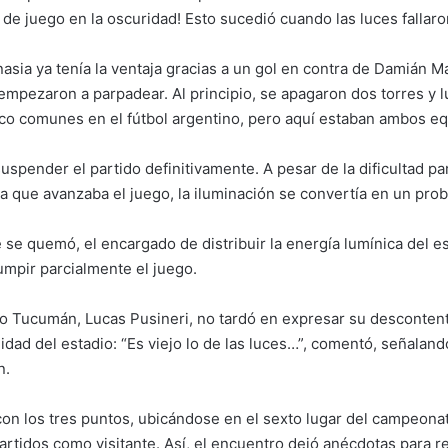
 de juego en la oscuridad! Esto sucedió cuando las luces fallaro
ia ya tenía la ventaja gracias a un gol en contra de Damián M
empezaron a parpadear. Al principio, se apagaron dos torres y l
oco comunes en el fútbol argentino, pero aquí estaban ambos e
suspender el partido definitivamente. A pesar de la dificultad p
 que avanzaba el juego, la iluminación se convertía en un pro
e se quemó, el encargado de distribuir la energía lumínica del es
rumpir parcialmente el juego.
co Tucumán, Lucas Pusineri, no tardó en expresar su descontento
dad del estadio: “Es viejo lo de las luces…”, comentó, señalan
n.
on los tres puntos, ubicándose en el sexto lugar del campeonat
partidos como visitante. Así, el encuentro dejó anécdotas para r