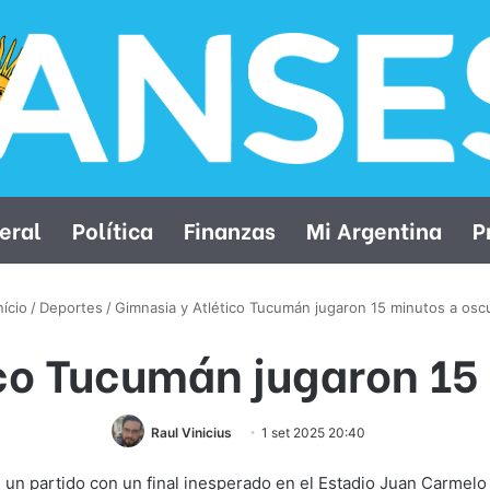
eral
Política
Finanzas
Mi Argentina
P
nício
/
Deportes
/
Gimnasia y Atlético Tucumán jugaron 15 minutos a osc
co Tucumán jugaron 15
Raul Vinicius
1 set 2025 20:40
un partido con un final inesperado en el Estadio Juan Carmelo Ze