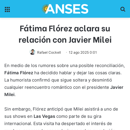
Menu
Pr
Fátima Flórez aclara su
relación con Javier Milei
Rafael Cockell
12 ago 2025 0:01
En medio de los rumores sobre una posible reconciliación,
Fátima Flórez
ha decidido hablar y dejar las cosas claras.
La humorista confirmó que sigue soltera y desmintió
cualquier reencuentro romántico con el presidente
Javier
Milei
.
Sin embargo, Flórez anticipó que Milei asistirá a uno de
sus shows en
Las Vegas
como parte de su gira
internacional. Esta visita ha despertado el interés de