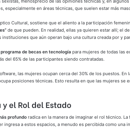
s sexistas, menosprecio de las opiniones técnicas y, en algunos
, especialmente en áreas técnicas, que suelen estar más masc
tico Cultural, sostiene que el aliento a la participación feme
es”
de que pueden. En realidad, ellas ya quieren estar allí; el d
as instituciones que aún operan bajo una cultura creada por y p
n
programa de becas en tecnología
para mujeres de todas las e
s del 65% de las participantes siendo contratadas.
 software, las mujeres ocupan cerca del 30% de los puestos. En l
upa posiciones técnicas. Esto resulta en que las mujeres se 
y el Rol del Estado
más profundo
radica en la manera de imaginar el rol técnico. La
r ingresa a estos espacios, a menudo es percibida como una int