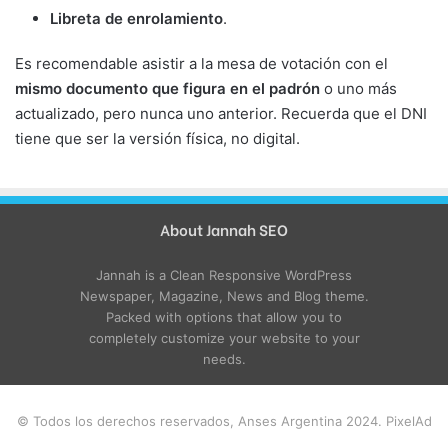
Libreta de enrolamiento
.
Es recomendable asistir a la mesa de votación con el
mismo documento que figura en el padrón
o uno más
actualizado, pero nunca uno anterior. Recuerda que el DNI
tiene que ser la versión física, no digital.
About Jannah SEO
Jannah is a Clean Responsive WordPress
Newspaper, Magazine, News and Blog theme.
Packed with options that allow you to
completely customize your website to your
needs.
© Todos los derechos reservados, Anses Argentina 2024. PixelAd