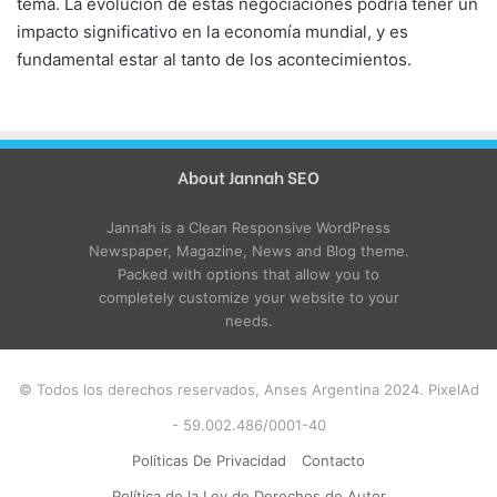
tema. La evolución de estas negociaciones podría tener un
impacto significativo en la economía mundial, y es
fundamental estar al tanto de los acontecimientos.
About Jannah SEO
Jannah is a Clean Responsive WordPress
Newspaper, Magazine, News and Blog theme.
Packed with options that allow you to
completely customize your website to your
needs.
© Todos los derechos reservados, Anses Argentina 2024. PixelAd
- 59.002.486/0001-40
Políticas De Privacidad
Contacto
Política de la Ley de Derechos de Autor