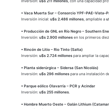
Inversión:
u$s 211 millones
, con una capacidad pr
• Vaca Muerta Sur – Consorcio YPF–PAE–Vista–P
Inversión inicial:
u$s 2.486 millones
, ampliable a
u
• Producción de GNL en Río Negro – Southern Ene
Inversión:
u$s 2.900 millones
en los primeros diez
• Rincón de Litio – Rio Tinto (Salta)
Inversión:
u$s 2.724 millones
para ampliar la capa
• Planta siderúrgica – Sidersa (San Nicolás)
Inversión:
u$s 296 millones
para una instalación d
• Parque eólico Olavarría – PCR y Acindar
Inversión:
u$s 255 millones
.
• Hombre Muerto Oeste – Galán Lithium (Catama