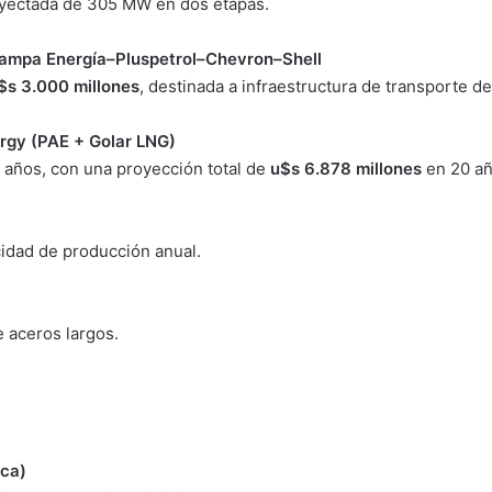
oyectada de 305 MW en dos etapas.
ampa Energía–Pluspetrol–Chevron–Shell
$s 3.000 millones
, destinada a infraestructura de transporte 
rgy (PAE + Golar LNG)
 años, con una proyección total de
u$s 6.878 millones
en 20 añ
cidad de producción anual.
e aceros largos.
rca)