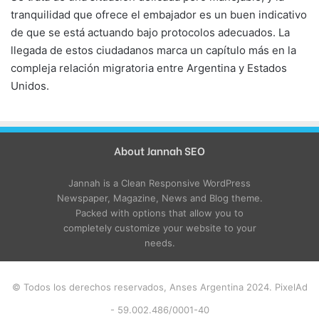
tranquilidad que ofrece el embajador es un buen indicativo
de que se está actuando bajo protocolos adecuados. La
llegada de estos ciudadanos marca un capítulo más en la
compleja relación migratoria entre Argentina y Estados
Unidos.
About Jannah SEO
Jannah is a Clean Responsive WordPress
Newspaper, Magazine, News and Blog theme.
Packed with options that allow you to
completely customize your website to your
needs.
© Todos los derechos reservados, Anses Argentina 2024. PixelAd
- 59.002.486/0001-40