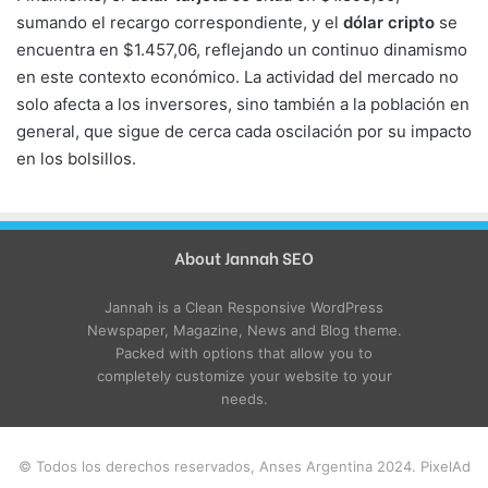
sumando el recargo correspondiente, y el
dólar cripto
se
encuentra en $1.457,06, reflejando un continuo dinamismo
en este contexto económico. La actividad del mercado no
solo afecta a los inversores, sino también a la población en
general, que sigue de cerca cada oscilación por su impacto
en los bolsillos.
About Jannah SEO
Jannah is a Clean Responsive WordPress
Newspaper, Magazine, News and Blog theme.
Packed with options that allow you to
completely customize your website to your
needs.
© Todos los derechos reservados, Anses Argentina 2024. PixelAd