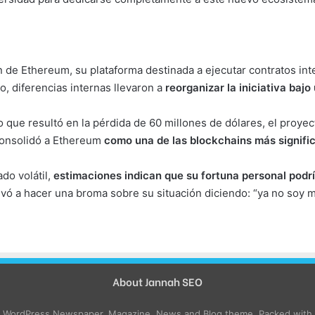
n de Ethereum, su plataforma destinada a ejecutar contratos int
o, diferencias internas llevaron a
reorganizar la iniciativa bajo
ue resultó en la pérdida de 60 millones de dólares, el proyect
 consolidó a Ethereum
como una de las blockchains más signifi
do volátil,
estimaciones indican que su fortuna personal podrí
evó a hacer una broma sobre su situación diciendo: “ya no soy mu
About Jannah SEO
e WordPress Newspaper, Magazine, News and Blog theme. Packed with o