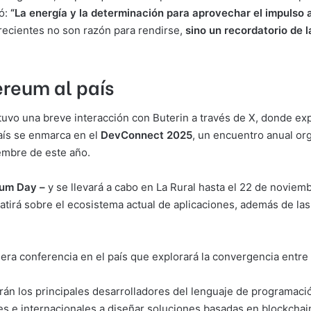
mó:
“La energía y la determinación para aprovechar el impulso a
recientes no son razón para rendirse,
sino un recordatorio de 
ereum al país
 tuvo una breve interacción con Buterin a través de X, donde e
país se enmarca en el
DevConnect 2025
, un encuentro anual or
embre de este año.
eum Day –
y se llevará a cabo en La Rural hasta el 22 de noviemb
atirá sobre el ecosistema actual de aplicaciones, además de la
imera conferencia en el país que explorará la convergencia entre
rán los principales desarrolladores del lenguaje de programació
les e internacionales a diseñar soluciones basadas en blockchai