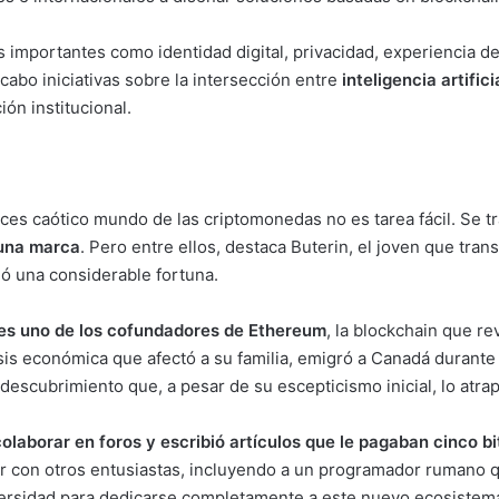
importantes como identidad digital, privacidad, experiencia de
cabo iniciativas sobre la intersección entre
inteligencia artific
ón institucional.
eces caótico mundo de las criptomonedas no es tarea fácil. Se t
 una marca
. Pero entre ellos, destaca Buterin, el joven que tra
ló una considerable fortuna.
es uno de los cofundadores de Ethereum
, la blockchain que re
sis económica que afectó a su familia, emigró a Canadá durante
 descubrimiento que, a pesar de su escepticismo inicial, lo atra
laborar en foros y escribió artículos que le pagaban cinco b
 con otros entusiastas, incluyendo a un programador rumano qu
niversidad para dedicarse completamente a este nuevo ecosiste