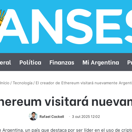
eral
Política
Finanzas
Mi Argentina
P
Início
/
Tecnología
/
El creador de Ethereum visitará nuevamente Argent
thereum visitará nuev
Rafael Cockell
3 out 2025 12:02
en Argentina, un país que destaca por ser líder en el uso de c