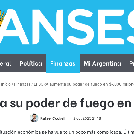
eral
Política
Finanzas
Mi Argentina
P
Início
/
Finanzas
/
El BCRA aumenta su poder de fuego en $7.000 millon
 su poder de fuego en
Rafael Cockell
2 out 2025 21:18
la situación económica se ha vuelto un poco más complicada. Úl