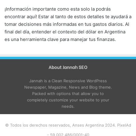
¡Información importante como esta solo la podrás
encontrar aquí! Estar al tanto de estos detalles te ayudará a
tomar decisiones más informadas en tus gastos diarios. Al
final del día, entender el contexto del dólar en Argentina
es una herramienta clave para manejar tus finanzas.
About Jannah SEO
Jannah is a Clean Responsive WordPress
Newspaper, Magazine, News and Blog theme.
Packed with options that allow you to
completely customize your website to your
needs.
© Todos los derechos reservados, Anses Argentina 2024. PixelAd
- 59.002.486/0001-40