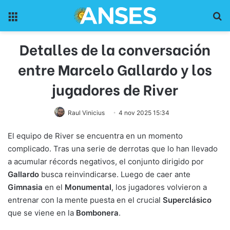
Menu
Pr
Detalles de la conversación
entre Marcelo Gallardo y los
jugadores de River
Raul Vinicius
4 nov 2025 15:34
El equipo de River se encuentra en un momento
complicado. Tras una serie de derrotas que lo han llevado
a acumular récords negativos, el conjunto dirigido por
Gallardo
busca reinvindicarse. Luego de caer ante
Gimnasia
en el
Monumental
, los jugadores volvieron a
entrenar con la mente puesta en el crucial
Superclásico
que se viene en la
Bombonera
.