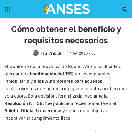
Menu
Pr
Cómo obtener el beneficio y
requisitos necesarios
Raul Vinicius
4 fev 2026 7:50
El Gobierno de la provincia de Buenos Aires ha decidido
otorgar una
bonificación del 15%
en los impuestos
Inmobiliario
y
a los Automotores
para aquellos
contribuyentes que opten por pagar el monto anual en una
sola cuota. Esta decisión, formalizada mediante la
Resolución N.º 39
, fue publicada recientemente en el
Boletín Oficial bonaerense
y tiene como objetivo
incentivar el cumplimiento fiscal.